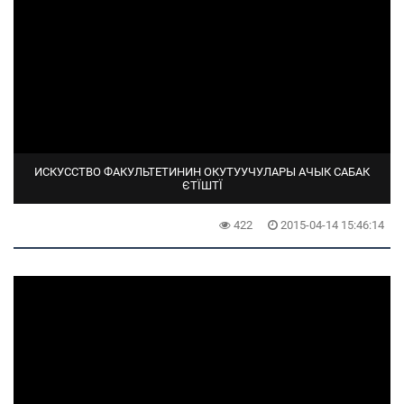
ИСКУССТВО ФАКУЛЬТЕТИНИН ОКУТУУЧУЛАРЫ АЧЫК САБАК
ЄТЇШТЇ
422
2015-04-14 15:46:14