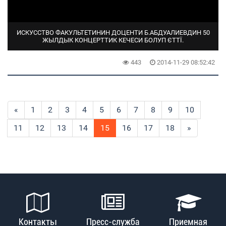
ИСКУССТВО ФАКУЛЬТЕТИНИН ДОЦЕНТИ Б.АБДУАЛИЕВДИН 50
ЖЫЛДЫК КОНЦЕРТТИК КЕЧЕСИ БОЛУП ЄТТЇ.
443
2014-11-29 08:52:42
«
1
2
3
4
5
6
7
8
9
10
11
12
13
14
15
16
17
18
»
Контакты
Пресс-служба
Приемная