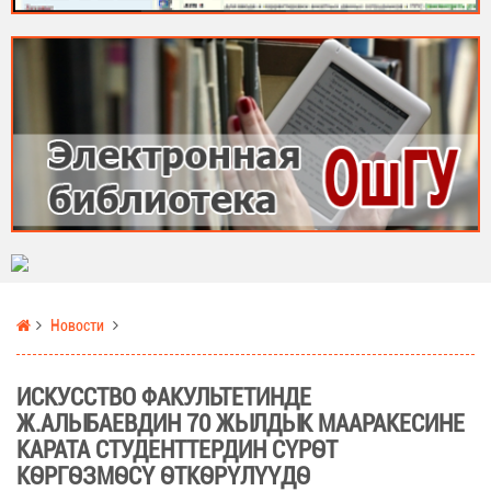
Новости
ИСКУССТВО ФАКУЛЬТЕТИНДЕ
Ж.АЛЫБАЕВДИН 70 ЖЫЛДЫК МААРАКЕСИНЕ
КАРАТА СТУДЕНТТЕРДИН СҮРӨТ
КӨРГӨЗМӨСҮ ӨТКӨРҮЛҮҮДӨ