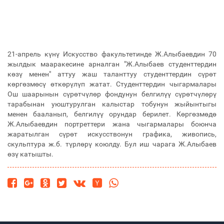
21-апрель күнү Искусство факультетинде Ж.Алыбаевдин 70
жылдык мааракесине арналган "Ж.Алыбаев студенттердин
көзү менен" аттуу жаш таланттуу студенттердин сүрөт
көргөзмөсү өткөрүлүп жатат. Студенттердин чыгармалары
Ош шаарынын сүрөтчүлөр фондунун белгилүү сүрөтчүлөрү
тарабынан уюштурулган калыстар тобунун жыйынтыгы
менен бааланып, белгилүү орундар берилет. Көргөзмөдө
Ж.Алыбаевдин портреттери жана чыгармалары боюнча
жаратылган сүрөт искусствонун графика, живопись,
скульптура ж.б. түрлөрү коюлду. Бул иш чарага Ж.Алыбаев
өзү катышты.