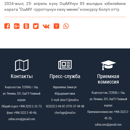
2024-жыл, 25- апрель күнү ОшМУнун 85 жылдык юбилейине
карата "ОшМУ -суротчунун көзү менен" конкурсу болуп отту.
Контакты
Пресс-служба
Приемная
комиссия
Кыргызстан, 723500, г. Ош,
Нуралиева Зинагул
Кыргызстан, 723500, г. Ош,
ул. Ленина, 331, ОшГУ Главный
Абдырашитовна
ул. Ленина, 331, ОшГУ Главный
корпус
Е-mail: zinur11@mail.ru
корпус
Общий отдел: +996 3222 2-22-73,
0(3222) 2-04-87, 0770-37-94-98
Приемная комиссия: +996 3222 2-
факс +996 3222 2-40-66,
chechgpi@mail.ru
45-25,
oshsu.oms@gmail.com
oshsu.oms@gmail.com